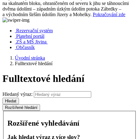
na skalnatém bloku, ohraničeném od severu k jihu se táhnoucími
dvěma údolími – západním úzkým údolím potoka Zábrdky –
a východním širším údolím Jizery a Mohelky.
Pokračování zde
Rezervační systém
Platební portál
ZŠ a MŠ Jivina
Občasník
Úvodní stránka
Fulltextové hledání
Fulltextové hledání
Hledaný výraz:
Hledat
Rozšířené hledání
Rozšířené vyhledávání
Jak hledat výraz z více slov?