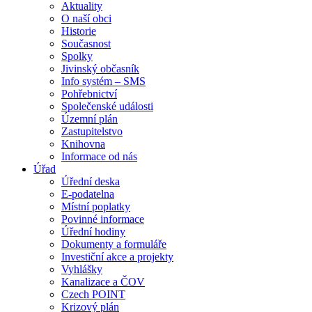
Aktuality
O naší obci
Historie
Současnost
Spolky
Jivinský občasník
Info systém – SMS
Pohřebnictví
Společenské události
Územní plán
Zastupitelstvo
Knihovna
Informace od nás
Úřad
Úřední deska
E-podatelna
Místní poplatky
Povinné informace
Úřední hodiny
Dokumenty a formuláře
Investiční akce a projekty
Vyhlášky
Kanalizace a ČOV
Czech POINT
Krizový plán