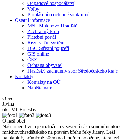
Odpadové hospodářství
Volby
Prohlášení o ochraně soukromí
Ostatní informace
MěÚ Mnichovo Hradiště
Záchranný kruh
Platební portál
Rezervační systém
DSO Střední pojizeří
GIS online
ČEZ
Ochrana obyvatel
Hasičský záchranný sbor Středočeského kraje
Kontakty
Kontakty na OÚ
Napište nám
Obec
Jivina
okr. Ml. Boleslav
O naší obci
Naše obec Jivina je rozložena v severní části soudního okresu
mnichovohradištského na pravém břehu řeky Jizery. Leží
na planině, průměrně 300m nad mořem položené, která leží