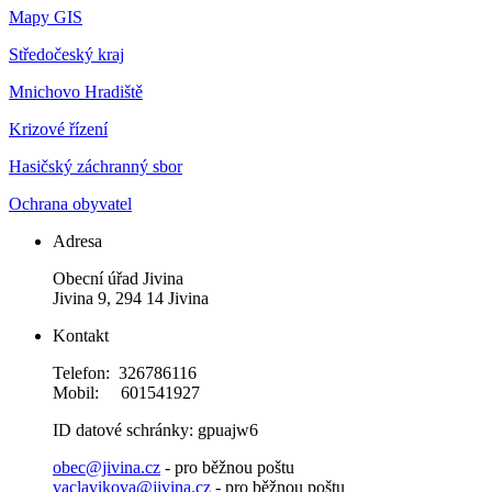
Mapy GIS
Středočeský kraj
Mnichovo Hradiště
Krizové řízení
Hasičský záchranný sbor
Ochrana obyvatel
Adresa
Obecní úřad Jivina
Jivina 9, 294 14 Jivina
Kontakt
Telefon: 326786116
Mobil: 601541927
ID datové schránky: gpuajw6
obec@jivina.cz
- pro běžnou poštu
vaclavikova@jivina.cz
- pro běžnou poštu