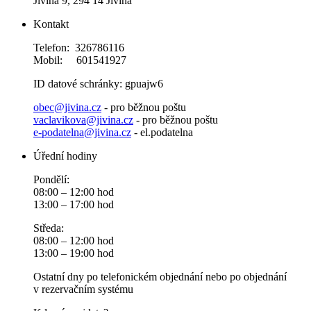
Jivina 9, 294 14 Jivina
Kontakt
Telefon: 326786116
Mobil: 601541927
ID datové schránky: gpuajw6
obec@jivina.cz
- pro běžnou poštu
vaclavikova@jivina.cz
- pro běžnou poštu
e-podatelna@jivina.cz
- el.podatelna
Úřední hodiny
Pondělí:
08:00 – 12:00 hod
13:00 – 17:00 hod
Středa:
08:00 – 12:00 hod
13:00 – 19:00 hod
Ostatní dny po telefonickém objednání nebo po objednání
v rezervačním systému