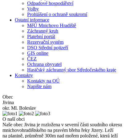
Odpadové hospodářství
Volby
Prohlášení o ochraně soukromí
Ostatní informace
MěÚ Mnichovo Hradiště
Záchranný kruh
Platební portál
Rezervační systém
DSO Střední pojizeří
GIS online
ČEZ
Ochrana obyvatel
Hasičský záchranný sbor Středočeského kraje
Kontakty
Kontakty na OÚ
Napište nám
Obec
Jivina
okr. Ml. Boleslav
O naší obci
Naše obec Jivina je rozložena v severní části soudního okresu
mnichovohradištského na pravém břehu řeky Jizery. Leží
na planině, průměrně 300m nad mořem položené, která leží