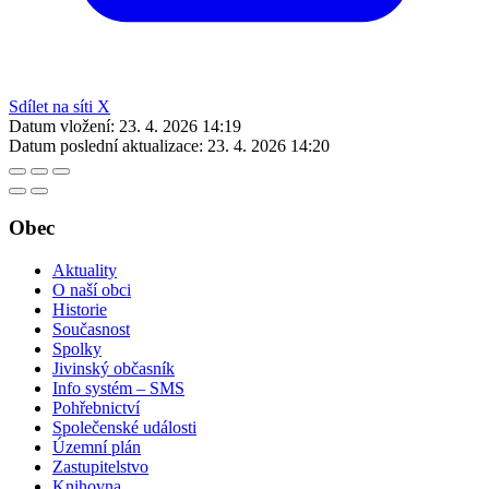
Sdílet na síti X
Datum vložení:
23. 4. 2026 14:19
Datum poslední aktualizace:
23. 4. 2026 14:20
Obec
Aktuality
O naší obci
Historie
Současnost
Spolky
Jivinský občasník
Info systém – SMS
Pohřebnictví
Společenské události
Územní plán
Zastupitelstvo
Knihovna