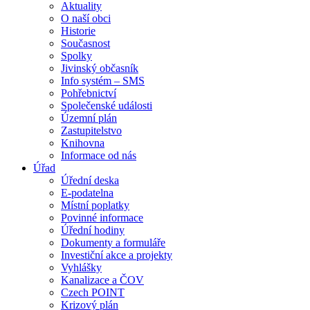
Aktuality
O naší obci
Historie
Současnost
Spolky
Jivinský občasník
Info systém – SMS
Pohřebnictví
Společenské události
Územní plán
Zastupitelstvo
Knihovna
Informace od nás
Úřad
Úřední deska
E-podatelna
Místní poplatky
Povinné informace
Úřední hodiny
Dokumenty a formuláře
Investiční akce a projekty
Vyhlášky
Kanalizace a ČOV
Czech POINT
Krizový plán