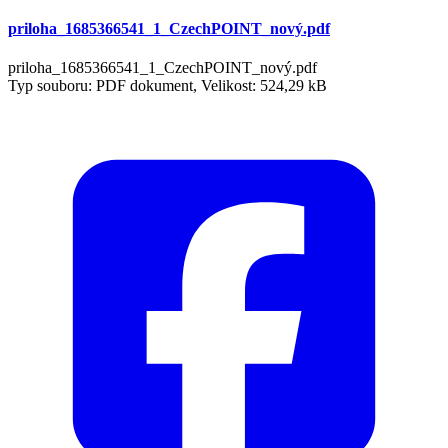
priloha_1685366541_1_CzechPOINT_nový.pdf
priloha_1685366541_1_CzechPOINT_nový.pdf
Typ souboru: PDF dokument, Velikost: 524,29 kB