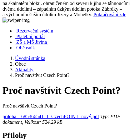
na skalnatém bloku, ohraničeném od severu k jihu se táhnoucími
dvěma údolími – západním úzkým údolím potoka Zábrdky –
a východním širším údolím Jizery a Mohelky.
Pokračování zde
Rezervační systém
Platební portál
ZŠ a MŠ Jivina
Občasník
Úvodní stránka
Obec
Aktuality
Proč navštívit Czech Point?
Proč navštívit Czech Point?
Proč navštívit Czech Point?
priloha_1685366541_1_CzechPOINT_nový.pdf
Typ: PDF
dokument, Velikost: 524.29 kB
Přílohy