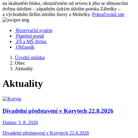
na skalnatém bloku, ohraničeném od severu k jihu se táhnoucími
dvěma údolími – západním úzkým údolím potoka Zábrdky –
a východním širším údolím Jizery a Mohelky.
Pokračování zde
Rezervační systém
Platební portál
ZŠ a MŠ Jivina
Občasník
Úvodní stránka
Obec
Aktuality
Aktuality
Divadelní představení v Korytech 22.8.2026
Datum:
3. 8. 2026
Divadelní představení v Korytech 22.8.2026