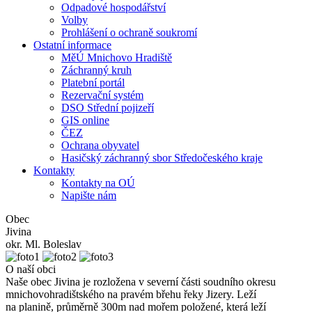
Odpadové hospodářství
Volby
Prohlášení o ochraně soukromí
Ostatní informace
MěÚ Mnichovo Hradiště
Záchranný kruh
Platební portál
Rezervační systém
DSO Střední pojizeří
GIS online
ČEZ
Ochrana obyvatel
Hasičský záchranný sbor Středočeského kraje
Kontakty
Kontakty na OÚ
Napište nám
Obec
Jivina
okr. Ml. Boleslav
O naší obci
Naše obec Jivina je rozložena v severní části soudního okresu
mnichovohradištského na pravém břehu řeky Jizery. Leží
na planině, průměrně 300m nad mořem položené, která leží