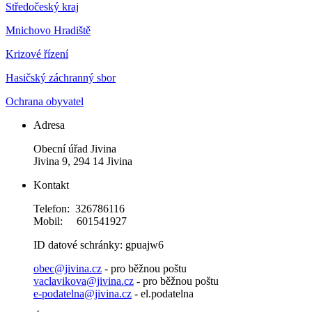
Středočeský kraj
Mnichovo Hradiště
Krizové řízení
Hasičský záchranný sbor
Ochrana obyvatel
Adresa
Obecní úřad Jivina
Jivina 9, 294 14 Jivina
Kontakt
Telefon: 326786116
Mobil: 601541927
ID datové schránky: gpuajw6
obec@jivina.cz
- pro běžnou poštu
vaclavikova@jivina.cz
- pro běžnou poštu
e-podatelna@jivina.cz
- el.podatelna