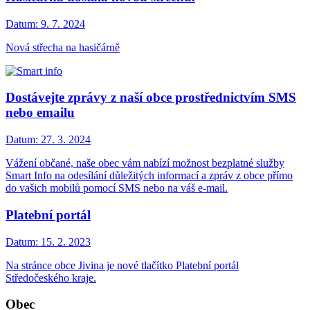
Datum:
9. 7. 2024
Nová střecha na hasičárně
Dostávejte zprávy z naší obce prostřednictvím SMS
nebo emailu
Datum:
27. 3. 2024
Vážení občané, naše obec vám nabízí možnost bezplatné služby
Smart Info na odesílání důležitých informací a zpráv z obce přímo
do vašich mobilů pomocí SMS nebo na váš e-mail.
Platební portál
Datum:
15. 2. 2023
Na stránce obce Jivina je nové tlačítko Platební portál
Středočeského kraje.
Obec