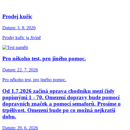
Prodej kuřic
Datum:
3. 8. 2026
Prodej kuřic ja Jivině
Pro někoho test, pro jiného pomoc.
Datum:
22. 7. 2026
Pro někoho test, pro jiného pomoc.
Od 1.7.2026 začíná oprava chodníku mezi čísly
popisnými 1 - 70. Omezení dopravy bude pomocí
dopravních značek a pomocí semaforů. Prosíme o
trpělivost. Omezení bude po co možná nejkratší
dobu.
Datum:
29. 6. 2026