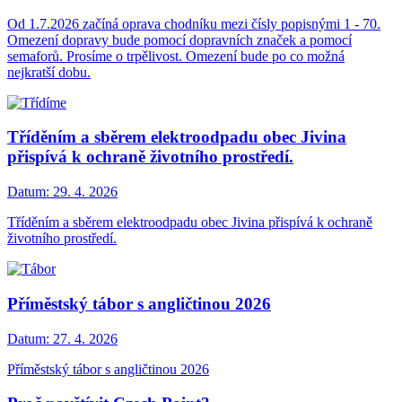
Od 1.7.2026 začíná oprava chodníku mezi čísly popisnými 1 - 70.
Omezení dopravy bude pomocí dopravních značek a pomocí
semaforů. Prosíme o trpělivost. Omezení bude po co možná
nejkratší dobu.
Tříděním a sběrem elektroodpadu obec Jivina
přispívá k ochraně životního prostředí.
Datum:
29. 4. 2026
Tříděním a sběrem elektroodpadu obec Jivina přispívá k ochraně
životního prostředí.
Příměstský tábor s angličtinou 2026
Datum:
27. 4. 2026
Příměstský tábor s angličtinou 2026