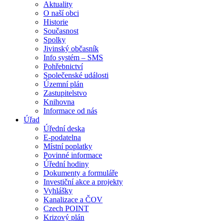
Aktuality
O naší obci
Historie
Současnost
Spolky
Jivinský občasník
Info systém – SMS
Pohřebnictví
Společenské události
Územní plán
Zastupitelstvo
Knihovna
Informace od nás
Úřad
Úřední deska
E-podatelna
Místní poplatky
Povinné informace
Úřední hodiny
Dokumenty a formuláře
Investiční akce a projekty
Vyhlášky
Kanalizace a ČOV
Czech POINT
Krizový plán