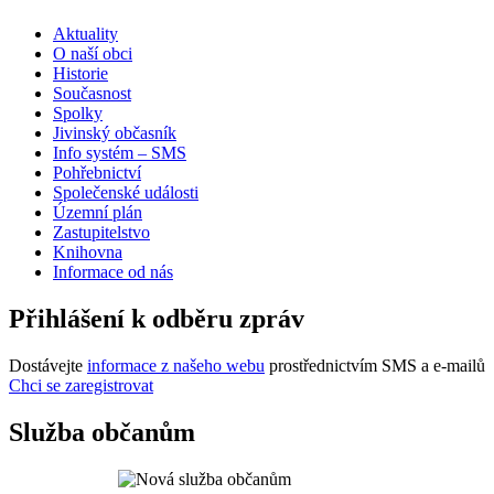
Aktuality
O naší obci
Historie
Současnost
Spolky
Jivinský občasník
Info systém – SMS
Pohřebnictví
Společenské události
Územní plán
Zastupitelstvo
Knihovna
Informace od nás
Přihlášení k odběru zpráv
Dostávejte
informace z našeho webu
prostřednictvím SMS a e-mailů
Chci se zaregistrovat
Služba občanům