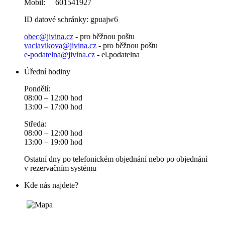
Mobil: 601541927
ID datové schránky: gpuajw6
obec@jivina.cz
- pro běžnou poštu
vaclavikova@jivina.cz
- pro běžnou poštu
e-podatelna@jivina.cz
- el.podatelna
Úřední hodiny
Pondělí:
08:00 – 12:00 hod
13:00 – 17:00 hod
Středa:
08:00 – 12:00 hod
13:00 – 19:00 hod
Ostatní dny po telefonickém objednání nebo po objednání
v rezervačním systému
Kde nás najdete?