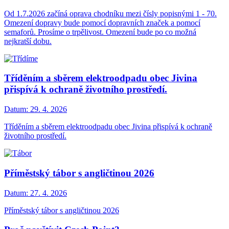
Od 1.7.2026 začíná oprava chodníku mezi čísly popisnými 1 - 70.
Omezení dopravy bude pomocí dopravních značek a pomocí
semaforů. Prosíme o trpělivost. Omezení bude po co možná
nejkratší dobu.
Tříděním a sběrem elektroodpadu obec Jivina
přispívá k ochraně životního prostředí.
Datum:
29. 4. 2026
Tříděním a sběrem elektroodpadu obec Jivina přispívá k ochraně
životního prostředí.
Příměstský tábor s angličtinou 2026
Datum:
27. 4. 2026
Příměstský tábor s angličtinou 2026