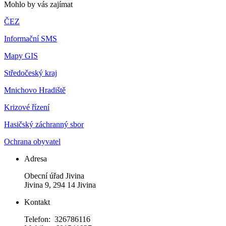
Mohlo by vás zajímat
ČEZ
Informační SMS
Mapy GIS
Středočeský kraj
Mnichovo Hradiště
Krizové řízení
Hasičský záchranný sbor
Ochrana obyvatel
Adresa
Obecní úřad Jivina
Jivina 9, 294 14 Jivina
Kontakt
Telefon: 326786116