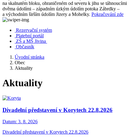
na skalnatém bloku, ohraničeném od severu k jihu se táhnoucími
dvěma údolími – západním úzkým údolím potoka Zábrdky –
a východním širším údolím Jizery a Mohelky.
Pokračování zde
Rezervační systém
Platební portál
ZŠ a MŠ Jivina
Občasník
Úvodní stránka
Obec
Aktuality
Aktuality
Divadelní představení v Korytech 22.8.2026
Datum:
3. 8. 2026
Divadelní představení v Korytech 22.8.2026