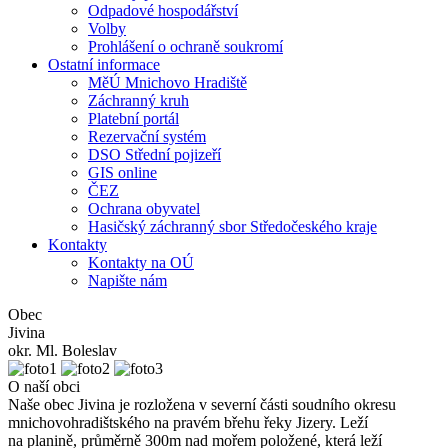
Odpadové hospodářství
Volby
Prohlášení o ochraně soukromí
Ostatní informace
MěÚ Mnichovo Hradiště
Záchranný kruh
Platební portál
Rezervační systém
DSO Střední pojizeří
GIS online
ČEZ
Ochrana obyvatel
Hasičský záchranný sbor Středočeského kraje
Kontakty
Kontakty na OÚ
Napište nám
Obec
Jivina
okr. Ml. Boleslav
O naší obci
Naše obec Jivina je rozložena v severní části soudního okresu
mnichovohradištského na pravém břehu řeky Jizery. Leží
na planině, průměrně 300m nad mořem položené, která leží