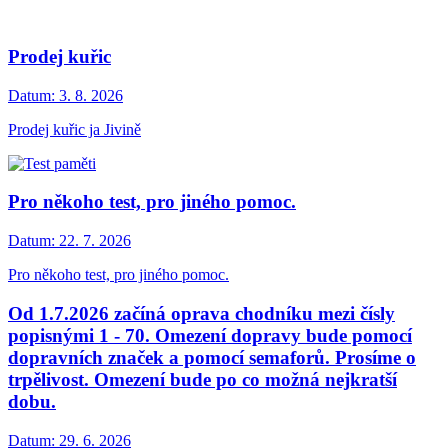
Prodej kuřic
Datum:
3. 8. 2026
Prodej kuřic ja Jivině
Pro někoho test, pro jiného pomoc.
Datum:
22. 7. 2026
Pro někoho test, pro jiného pomoc.
Od 1.7.2026 začíná oprava chodníku mezi čísly
popisnými 1 - 70. Omezení dopravy bude pomocí
dopravních značek a pomocí semaforů. Prosíme o
trpělivost. Omezení bude po co možná nejkratší
dobu.
Datum:
29. 6. 2026