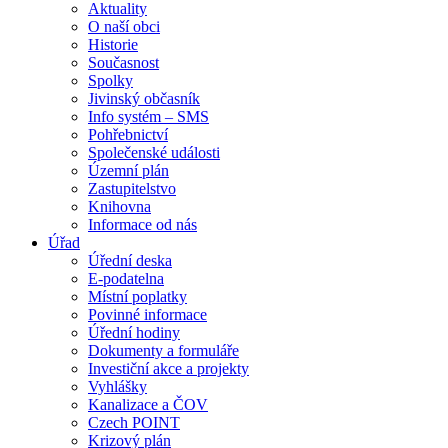
Aktuality
O naší obci
Historie
Současnost
Spolky
Jivinský občasník
Info systém – SMS
Pohřebnictví
Společenské události
Územní plán
Zastupitelstvo
Knihovna
Informace od nás
Úřad
Úřední deska
E-podatelna
Místní poplatky
Povinné informace
Úřední hodiny
Dokumenty a formuláře
Investiční akce a projekty
Vyhlášky
Kanalizace a ČOV
Czech POINT
Krizový plán