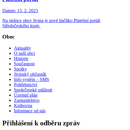
Datum:
15. 2. 2023
Na stránce obce Jivina je nové tlačítko Platební portál
Středočeského kraje.
Obec
Aktuality
O naší obci
Historie
Současnost
Spolky
Jivinský občasník
Info systém – SMS
Pohřebnictví
Společenské události
Územní plán
Zastupitelstvo
Knihovna
Informace od nás
Přihlášení k odběru zpráv