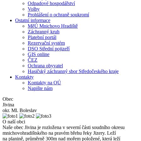
Odpadové hospodářství
Volby
Prohlášení o ochraně soukromí
Ostatní informace
MěÚ Mnichovo Hradiště
Záchranný kruh
Platební portál
Rezervační systém
DSO Střední pojizeří
GIS online
ČEZ
Ochrana obyvatel
Hasičský záchranný sbor Středočeského kraje
Kontakty
Kontakty na OÚ
Napište nám
Obec
Jivina
okr. Ml. Boleslav
O naší obci
Naše obec Jivina je rozložena v severní části soudního okresu
mnichovohradištského na pravém břehu řeky Jizery. Leží
na planině, průměrně 300m nad mořem položené, která leží