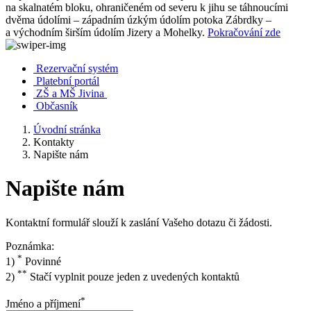
na skalnatém bloku, ohraničeném od severu k jihu se táhnoucími
dvěma údolími – západním úzkým údolím potoka Zábrdky –
a východním širším údolím Jizery a Mohelky.
Pokračování zde
Rezervační systém
Platební portál
ZŠ a MŠ Jivina
Občasník
Úvodní stránka
Kontakty
Napište nám
Napište nám
Kontaktní formulář slouží k zaslání Vašeho dotazu či žádosti.
Poznámka:
*
1)
Povinné
**
2)
Stačí vyplnit pouze jeden z uvedených kontaktů
*
Jméno a příjmení