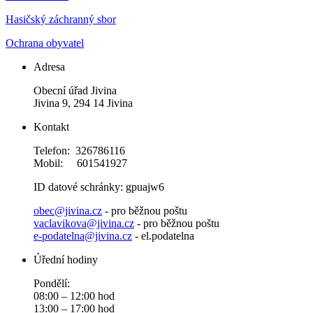
Hasičský záchranný sbor
Ochrana obyvatel
Adresa
Obecní úřad Jivina
Jivina 9, 294 14 Jivina
Kontakt
Telefon: 326786116
Mobil: 601541927
ID datové schránky: gpuajw6
obec@jivina.cz
- pro běžnou poštu
vaclavikova@jivina.cz
- pro běžnou poštu
e-podatelna@jivina.cz
- el.podatelna
Úřední hodiny
Pondělí:
08:00 – 12:00 hod
13:00 – 17:00 hod