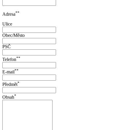
**
Adresa
Ulice
Obec/Město
PSČ
**
Telefon
**
E-mail
*
Předmět
*
Obsah