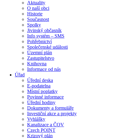
Aktuality
O naší obci
Historie
Současnost
Spolky
Jivinský občasník
Info systém – SMS
Pohřebnictví
Společenské události
Územní plán
Zastupitelstvo
Knihovna
Informace od nás
Úřad
Úřední deska
E-podatelna
Místní poplatky
Povinné informace
Úřední hodiny
Dokumenty a formuláře
Investiční akce a projekty
Vyhlášky
Kanalizace a ČOV
Czech POINT
Krizový plán