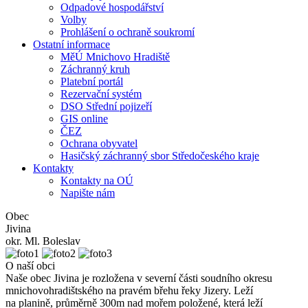
Odpadové hospodářství
Volby
Prohlášení o ochraně soukromí
Ostatní informace
MěÚ Mnichovo Hradiště
Záchranný kruh
Platební portál
Rezervační systém
DSO Střední pojizeří
GIS online
ČEZ
Ochrana obyvatel
Hasičský záchranný sbor Středočeského kraje
Kontakty
Kontakty na OÚ
Napište nám
Obec
Jivina
okr. Ml. Boleslav
O naší obci
Naše obec Jivina je rozložena v severní části soudního okresu
mnichovohradištského na pravém břehu řeky Jizery. Leží
na planině, průměrně 300m nad mořem položené, která leží