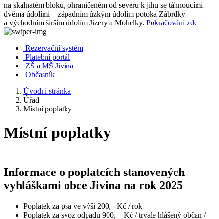
na skalnatém bloku, ohraničeném od severu k jihu se táhnoucími
dvěma údolími – západním úzkým údolím potoka Zábrdky –
a východním širším údolím Jizery a Mohelky.
Pokračování zde
Rezervační systém
Platební portál
ZŠ a MŠ Jivina
Občasník
Úvodní stránka
Úřad
Místní poplatky
Místní poplatky
Informace o poplatcích stanovených
vyhláškami obce Jivina na rok 2025
Poplatek za psa ve výši 200,– Kč / rok
Poplatek za svoz odpadu 900,– Kč / trvale hlášený občan /