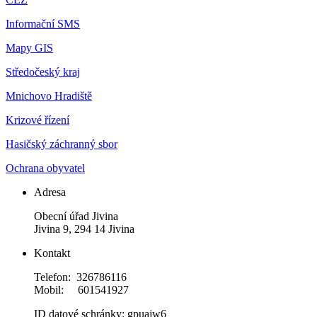
Informační SMS
Mapy GIS
Středočeský kraj
Mnichovo Hradiště
Krizové řízení
Hasičský záchranný sbor
Ochrana obyvatel
Adresa
Obecní úřad Jivina
Jivina 9, 294 14 Jivina
Kontakt
Telefon: 326786116
Mobil: 601541927
ID datové schránky: gpuajw6