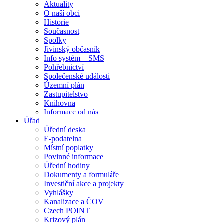
Aktuality
O naší obci
Historie
Současnost
Spolky
Jivinský občasník
Info systém – SMS
Pohřebnictví
Společenské události
Územní plán
Zastupitelstvo
Knihovna
Informace od nás
Úřad
Úřední deska
E-podatelna
Místní poplatky
Povinné informace
Úřední hodiny
Dokumenty a formuláře
Investiční akce a projekty
Vyhlášky
Kanalizace a ČOV
Czech POINT
Krizový plán