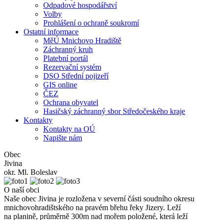
Odpadové hospodářství
Volby
Prohlášení o ochraně soukromí
Ostatní informace
MěÚ Mnichovo Hradiště
Záchranný kruh
Platební portál
Rezervační systém
DSO Střední pojizeří
GIS online
ČEZ
Ochrana obyvatel
Hasičský záchranný sbor Středočeského kraje
Kontakty
Kontakty na OÚ
Napište nám
Obec
Jivina
okr. Ml. Boleslav
O naší obci
Naše obec Jivina je rozložena v severní části soudního okresu
mnichovohradištského na pravém břehu řeky Jizery. Leží
na planině, průměrně 300m nad mořem položené, která leží