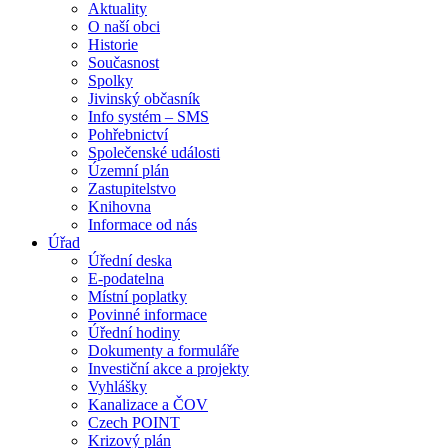
Aktuality
O naší obci
Historie
Současnost
Spolky
Jivinský občasník
Info systém – SMS
Pohřebnictví
Společenské události
Územní plán
Zastupitelstvo
Knihovna
Informace od nás
Úřad
Úřední deska
E-podatelna
Místní poplatky
Povinné informace
Úřední hodiny
Dokumenty a formuláře
Investiční akce a projekty
Vyhlášky
Kanalizace a ČOV
Czech POINT
Krizový plán