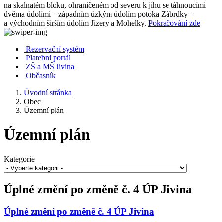
na skalnatém bloku, ohraničeném od severu k jihu se táhnoucími
dvěma údolími – západním úzkým údolím potoka Zábrdky –
a východním širším údolím Jizery a Mohelky.
Pokračování zde
Rezervační systém
Platební portál
ZŠ a MŠ Jivina
Občasník
Úvodní stránka
Obec
Územní plán
Územní plán
Kategorie
Úplné změní po změně č. 4 ÚP Jivina
Úplné změní po změně č. 4 ÚP Jivina