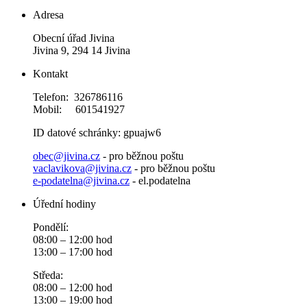
Adresa
Obecní úřad Jivina
Jivina 9, 294 14 Jivina
Kontakt
Telefon: 326786116
Mobil: 601541927
ID datové schránky: gpuajw6
obec@jivina.cz
- pro běžnou poštu
vaclavikova@jivina.cz
- pro běžnou poštu
e-podatelna@jivina.cz
- el.podatelna
Úřední hodiny
Pondělí:
08:00 – 12:00 hod
13:00 – 17:00 hod
Středa:
08:00 – 12:00 hod
13:00 – 19:00 hod