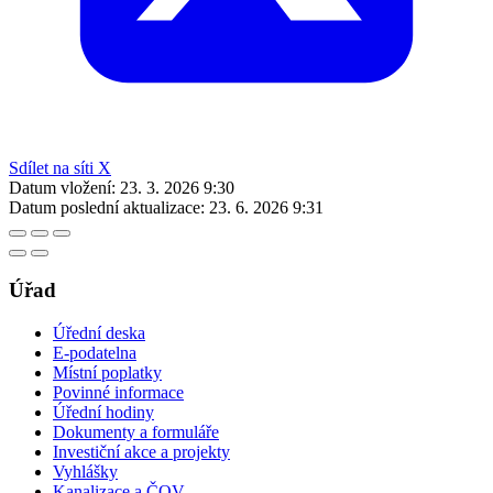
Sdílet na síti X
Datum vložení:
23. 3. 2026 9:30
Datum poslední aktualizace:
23. 6. 2026 9:31
Úřad
Úřední deska
E-podatelna
Místní poplatky
Povinné informace
Úřední hodiny
Dokumenty a formuláře
Investiční akce a projekty
Vyhlášky
Kanalizace a ČOV