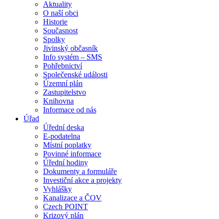
Aktuality
O naší obci
Historie
Současnost
Spolky
Jivinský občasník
Info systém – SMS
Pohřebnictví
Společenské události
Územní plán
Zastupitelstvo
Knihovna
Informace od nás
Úřad
Úřední deska
E-podatelna
Místní poplatky
Povinné informace
Úřední hodiny
Dokumenty a formuláře
Investiční akce a projekty
Vyhlášky
Kanalizace a ČOV
Czech POINT
Krizový plán