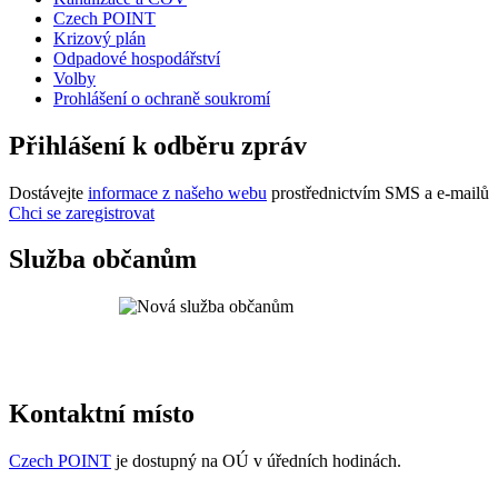
Czech POINT
Krizový plán
Odpadové hospodářství
Volby
Prohlášení o ochraně soukromí
Přihlášení k odběru zpráv
Dostávejte
informace z našeho webu
prostřednictvím SMS a e-mailů
Chci se zaregistrovat
Služba občanům
Kontaktní místo
Czech POINT
je dostupný na OÚ v úředních hodinách.