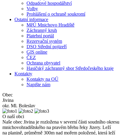
Odpadové hospodářství
Volby
Prohlášení o ochraně soukromí
Ostatní informace
MěÚ Mnichovo Hradiště
Záchranný kruh
Platební portál
Rezervační systém
DSO Střední pojizeří
GIS online
ČEZ
Ochrana obyvatel
Hasičský záchranný sbor Středočeského kraje
Kontakty
Kontakty na OÚ
Napište nám
Obec
Jivina
okr. Ml. Boleslav
O naší obci
Naše obec Jivina je rozložena v severní části soudního okresu
mnichovohradištského na pravém břehu řeky Jizery. Leží
na planině, průměrně 300m nad mořem položené, která leží