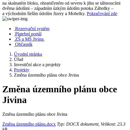
na skalnatém bloku, ohraničeném od severu k jihu se táhnoucími
dvěma údolími – západním úzkým údolím potoka Zábrdky –
a východním širším údolím Jizery a Mohelky.
Pokračování zde
Rezervační systém
Platební portál
ZŠ a MŠ Jivina
Občasník
Úvodní stránka
Úřad
Investiční akce a projekty
Projekty
Změna územního plánu obce Jivina
Změna územního plánu obce
Jivina
Změna územního plánu obce Jivina
Změna územního plánu.docx
Typ: DOCX dokument, Velikost: 23.3
kB